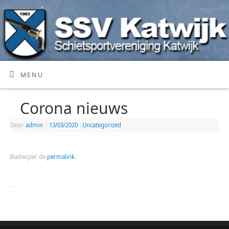
MENU
Corona nieuws
Door
admin
|
13/03/2020
|
Uncategorized
Bladwijzer de
permalink
.