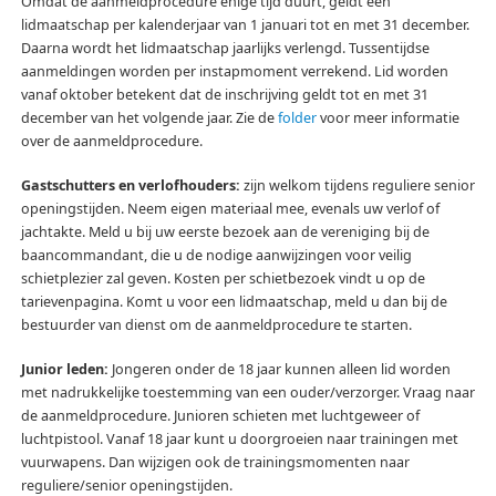
Omdat de aanmeldprocedure enige tijd duurt, geldt een
lidmaatschap per kalenderjaar van 1 januari tot en met 31 december.
Daarna wordt het lidmaatschap jaarlijks verlengd. Tussentijdse
aanmeldingen worden per instapmoment verrekend. Lid worden
vanaf oktober betekent dat de inschrijving geldt tot en met 31
december van het volgende jaar. Zie de
folder
voor meer informatie
over de aanmeldprocedure.
Gastschutters en verlofhouders:
zijn welkom tijdens reguliere senior
openingstijden. Neem eigen materiaal mee, evenals uw verlof of
jachtakte. Meld u bij uw eerste bezoek aan de vereniging bij de
baancommandant, die u de nodige aanwijzingen voor veilig
schietplezier zal geven. Kosten per schietbezoek vindt u op de
tarievenpagina. Komt u voor een lidmaatschap, meld u dan bij de
bestuurder van dienst om de aanmeldprocedure te starten.
Junior leden:
Jongeren onder de 18 jaar kunnen alleen lid worden
met nadrukkelijke toestemming van een ouder/verzorger. Vraag naar
de aanmeldprocedure. Junioren schieten met luchtgeweer of
luchtpistool. Vanaf 18 jaar kunt u doorgroeien naar trainingen met
vuurwapens. Dan wijzigen ook de trainingsmomenten naar
reguliere/senior openingstijden.