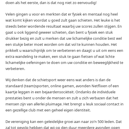
doen als het eerste, dan is dat nog niet zo eenvoudig!
Velen gingen u voor en merkten dat er fysiek en mentaal nog heel
wat komt kijken voordat u goed zult gaan schieten. Het leuke is het
steeds beter wordende resultaat waarbij uw scores zullen stijgen. En
gaat u ook liggend geweer schieten, dan bent u fysiek een stuk
drukker bezig en zult u merken dat uw lichamelijke conditie best wel
een stukje beter moet worden om dat vol te kunnen houden. Het
prikkelt u waarschijnlijk om te verbeteren en daagt u uit om eens een
extra wandeling te maken, een stuk te gaan fietsen of wat lichte
lichamelijke oefeningen te doen om uw conditie en beweeglijkheid te
verbeteren.
Wij denken dat de schietsport weer eens wat anders is dan de
standaard (team)sporten, online gamen, avonden Netflixen of een
kaartje leggen in een bejaardensociëteit. Ondanks de individuele
prestaties bent u onder de mensen en zult u zich verbazen dat het
mensen zijn van allerlei pluimage. Het brengt u leuk sociaal contact in
een gezellige club met een geheel eigen identiteit.
De vereniging kan een geleidelijke groei aan naar zo’n 500 leden. Dat
zal tot gevolg hebben dat wij op den duur meerdere avonden open