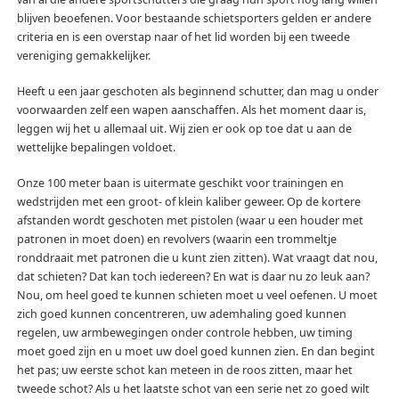
blijven beoefenen. Voor bestaande schietsporters gelden er andere
criteria en is een overstap naar of het lid worden bij een tweede
vereniging gemakkelijker.
Heeft u een jaar geschoten als beginnend schutter, dan mag u onder
voorwaarden zelf een wapen aanschaffen. Als het moment daar is,
leggen wij het u allemaal uit. Wij zien er ook op toe dat u aan de
wettelijke bepalingen voldoet.
Onze 100 meter baan is uitermate geschikt voor trainingen en
wedstrijden met een groot- of klein kaliber geweer. Op de kortere
afstanden wordt geschoten met pistolen (waar u een houder met
patronen in moet doen) en revolvers (waarin een trommeltje
ronddraait met patronen die u kunt zien zitten). Wat vraagt dat nou,
dat schieten? Dat kan toch iedereen? En wat is daar nu zo leuk aan?
Nou, om heel goed te kunnen schieten moet u veel oefenen. U moet
zich goed kunnen concentreren, uw ademhaling goed kunnen
regelen, uw armbewegingen onder controle hebben, uw timing
moet goed zijn en u moet uw doel goed kunnen zien. En dan begint
het pas; uw eerste schot kan meteen in de roos zitten, maar het
tweede schot? Als u het laatste schot van een serie net zo goed wilt