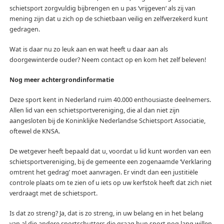
schietsport zorgvuldig bijbrengen en u pas ‘vrijgeven‘ als zij van
mening zijn dat u zich op de schietbaan veilig en zelfverzekerd kunt
gedragen.
Wat is daar nu zo leuk aan en wat heeft u daar aan als
doorgewinterde ouder? Neem contact op en kom het zelf beleven!
Nog meer achtergrondinformatie
Deze sport kent in Nederland ruim 40.000 enthousiaste deelnemers.
Allen lid van een schietsportvereniging, die al dan niet zijn
aangesloten bij de Koninklijke Nederlandse Schietsport Associatie,
oftewel de KNSA.
De wetgever heeft bepaald dat u, voordat u lid kunt worden van een
schietsportvereniging, bij de gemeente een zogenaamde ‘Verklaring
omtrent het gedrag’ moet aanvragen. Er vindt dan een justitiële
controle plaats om te zien of u iets op uw kerfstok heeft dat zich niet
verdraagt met de schietsport.
Is dat zo streng? Ja, dat is zo streng, in uw belang en in het belang
van al die andere sportschutters die graag hun sport nog lang willen