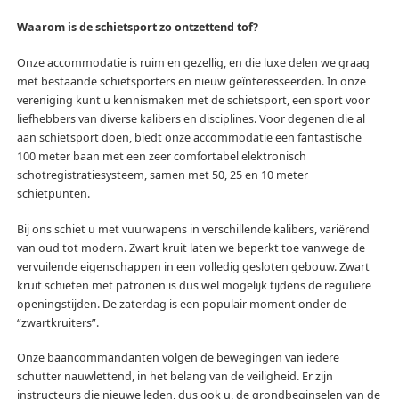
Waarom is de schietsport zo ontzettend tof?
Onze accommodatie is ruim en gezellig, en die luxe delen we graag
met bestaande schietsporters en nieuw geïnteresseerden. In onze
vereniging kunt u kennismaken met de schietsport, een sport voor
liefhebbers van diverse kalibers en disciplines. Voor degenen die al
aan schietsport doen, biedt onze accommodatie een fantastische
100 meter baan met een zeer comfortabel elektronisch
schotregistratiesysteem, samen met 50, 25 en 10 meter
schietpunten.
Bij ons schiet u met vuurwapens in verschillende kalibers, variërend
van oud tot modern. Zwart kruit laten we beperkt toe vanwege de
vervuilende eigenschappen in een volledig gesloten gebouw. Zwart
kruit schieten met patronen is dus wel mogelijk tijdens de reguliere
openingstijden. De zaterdag is een populair moment onder de
“zwartkruiters”.
Onze baancommandanten volgen de bewegingen van iedere
schutter nauwlettend, in het belang van de veiligheid. Er zijn
instructeurs die nieuwe leden, dus ook u, de grondbeginselen van de